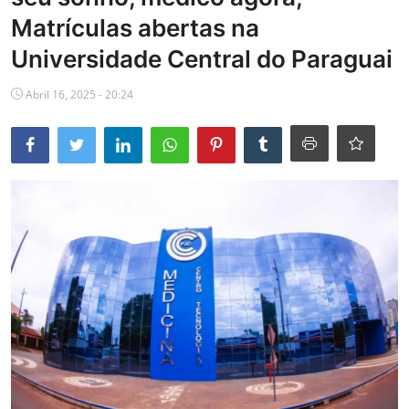
Matrículas abertas na
Educação
Universidade Central do Paraguai
Cultura
Abril 16, 2025 - 20:24
Galeria