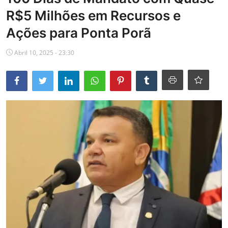
R$5 Milhões em Recursos e
Educação
Ações para Ponta Porã
Cultura
Abril 10, 2025 - 23:30
Galeria