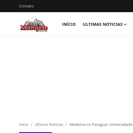
Contato
INÍCIO
ULTIMAS NOTICIAS
Conecte-
Registro
se
Início
Contato
Ultimas Noticias
Videos
Esporte
Economia
Início
Ultimas Noticias
Medicina no Paraguai: Universidade 