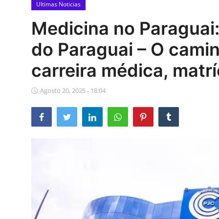
Politica
Ultimas Noticias
Medicina no Paraguai:
Educação
do Paraguai – O camin
Cultura
carreira médica, matr
Galeria
Agosto 20, 2025 - 18:04