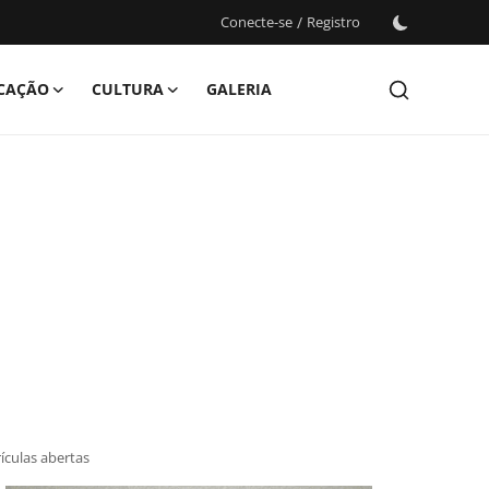
Conecte-se
/
Registro
CAÇÃO
CULTURA
GALERIA
ículas abertas