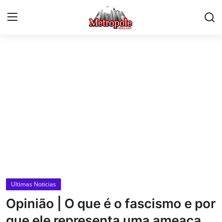
Conecte-se
Registro
Início
Contato
Ultimas Noticias
Videos
Esporte
Ultimas Noticias
Economia
Opinião | O que é o fascismo e por
Politica
que ele representa uma ameaça