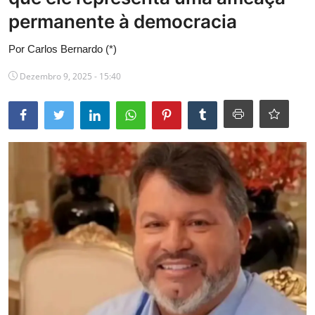
permanente à democracia
Educação
Por Carlos Bernardo (*)
Cultura
Dezembro 9, 2025 - 15:40
Galeria